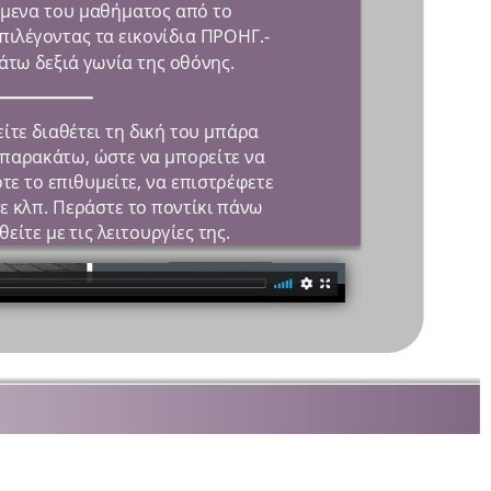
μενα του μαθήματος από το 
Μπορείτε να πλοηγήστε στα περιεχόμενα του μαθήματος από το
πιλέγοντας τα εικονίδια ΠΡΟΗΓ.-
μενού που βλέπετε στα αριστερά ή επιλέγοντας τα εικονίδια ΠΡΟΗΓ.-
τω δεξιά γωνία της οθόνης.
ΕΠΟΜΕΝΟ που εμφανίζονται στην κάτω δεξιά γωνία της οθόνης.
ίτε διαθέτει τη δική του μπάρα 
Τέλος, κάθε βίντεο που παρακολουθείτε διαθέτει τη δική του μπάρα
παρακάτω, ώστε να μπορείτε να 
πλοήγησης, όπως αυτή που βλέπετε παρακάτω, ώστε να μπορείτε να
ε το επιθυμείτε, να επιστρέφετε 
σταματάτε τη ροή της αφήγησης όποτε το επιθυμείτε, να επιστρέφετε
ε κλπ. Περάστε το ποντίκι πάνω 
σε σημεία που θέλετε να ξανακούσετε κλπ. Περάστε το ποντίκι πάνω
είτε με τις λειτουργίες της.
από τη μπάρα, αν θέλετε να εξοικειωθείτε με τις λειτουργίες της.